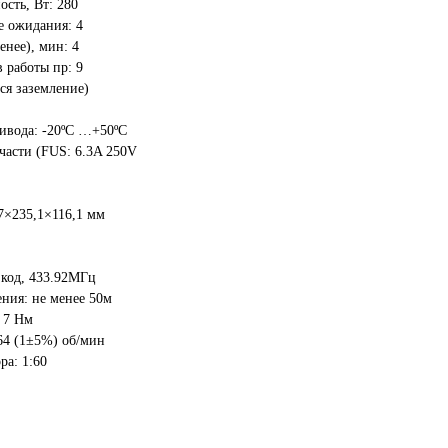
сть, Вт: 280
е ожидания: 4
енее), мин: 4
 работы пр: 9
ся заземление)
ивода: -20ºС …+50ºС
части (FUS: 6.3A 250V
7×235,1×116,1 мм
 код, 433.92МГц
ения: не менее 50м
 7 Нм
64 (1±5%) об/мин
ра: 1:60