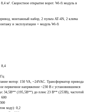
8,4 м². Скоростное открытие ворот. Wi-fi модуль в
привод, монтажный набор, 2 пульта AT-4N, 2 ключа
онтажу и эксплуатации + модуль Wi‑fi
 8,4
 Гц
тание мотор: 150 VA, ~24VAC. Трансформатор привода
ное первичное напряжение ~230 В с установившимся
 34,5В** (195,5В**) до плюс 23 В** (253В), частотой
 600
 300
ом ходу): 0,2