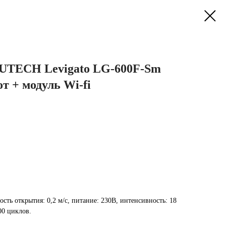
UTECH Levigato LG‑600F‑Sm
т + модуль Wi‑fi
ость открытия: 0,2 м/с, питание: 230В, интенсивность: 18
00 циклов.