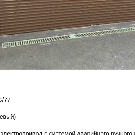
G/77
невый)
электропривод с системой аварийного ручного